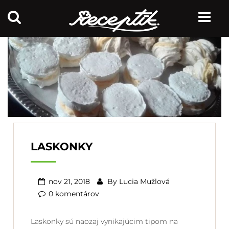
LASKONKY
nov 21, 2018
By
Lucia Mužlová
0 komentárov
Laskonky sú naozaj vynikajúcim tipom na