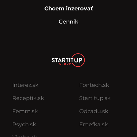
Chcem inzerovať
Cenník
Interez.sk
Fontech.sk
Receptik.sk
Startitup.sk
Femm.sk
Odzadu.sk
Psych.sk
Emefka.sk