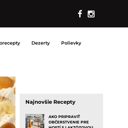
orecepty
Dezerty
Polievky
Najnovšie Recepty
AKO PRIPRAVIŤ
OBČERSTVENIE PRE
HOSTÍ S LAKTÓZOVOU