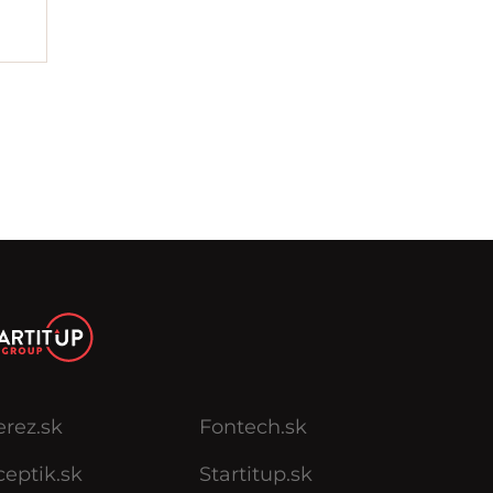
erez.sk
Fontech.sk
eptik.sk
Startitup.sk