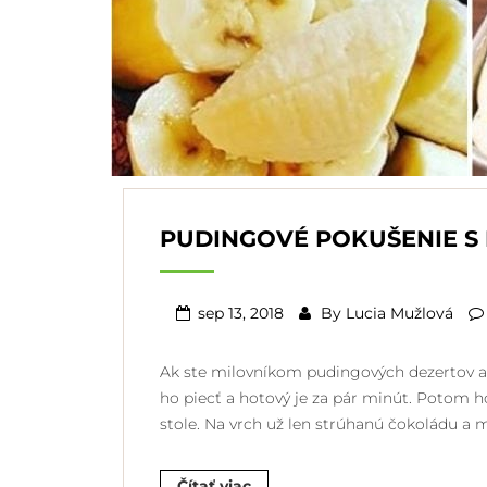
PUDINGOVÉ POKUŠENIE 
sep 13, 2018
By
Lucia Mužlová
Ak ste milovníkom pudingových dezertov a n
ho piecť a hotový je za pár minút. Potom h
stole. Na vrch už len strúhanú čokoládu a
Čítať viac