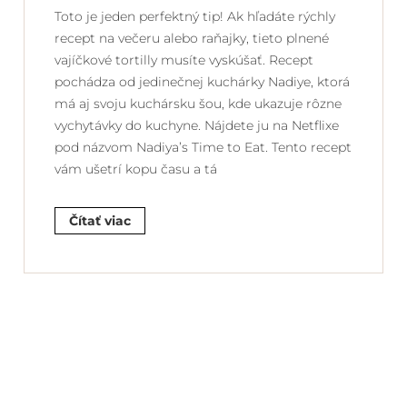
Toto je jeden perfektný tip! Ak hľadáte rýchly
recept na večeru alebo raňajky, tieto plnené
vajíčkové tortilly musíte vyskúšať. Recept
pochádza od jedinečnej kuchárky Nadiye, ktorá
má aj svoju kuchársku šou, kde ukazuje rôzne
vychytávky do kuchyne. Nájdete ju na Netflixe
pod názvom Nadiya’s Time to Eat. Tento recept
vám ušetrí kopu času a tá
Čítať viac