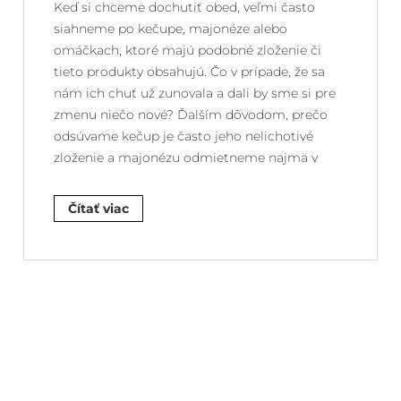
Keď si chceme dochutiť obed, veľmi často
siahneme po kečupe, majonéze alebo
omáčkach, ktoré majú podobné zloženie či
tieto produkty obsahujú. Čo v prípade, že sa
nám ich chuť už zunovala a dali by sme si pre
zmenu niečo nové? Ďalším dôvodom, prečo
odsúvame kečup je často jeho nelichotivé
zloženie a majonézu odmietneme najmä v
Čítať viac