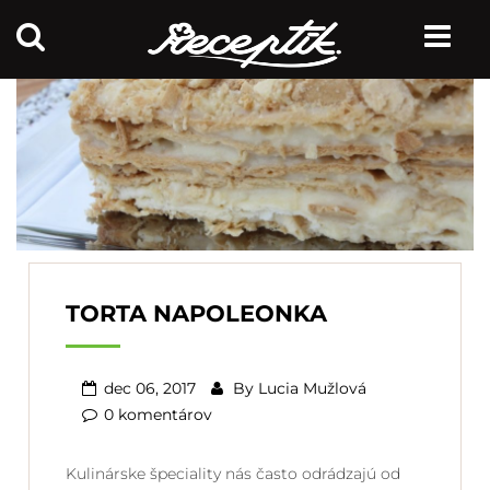
TORTA NAPOLEONKA
dec 06, 2017
By
Lucia Mužlová
0 komentárov
Kulinárske špeciality nás často odrádzajú od