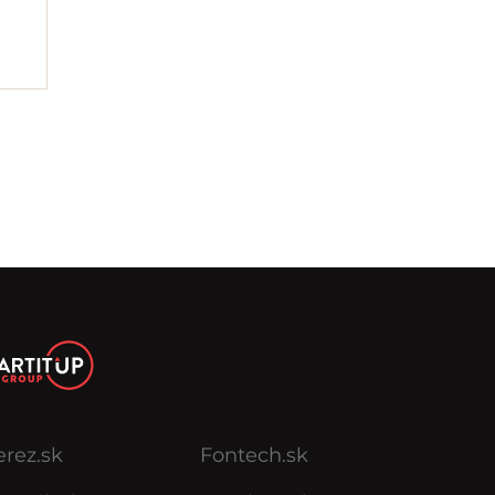
erez.sk
Fontech.sk