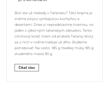
Boli ste už niekedy v Taliansku? Táto krajina je
známa svojou vynikajúcou kuchyňou a
dezertami. Dnes si nepredstavíme tiramisu, no
jeden z výborných talianskych zákuskov. Tento
citrónový koláč mám od priateľa Taliana, ktorý
sa u nich v rodine traduje už dlho. Budeme
potrebovať: Na cesto: 185 g hladkej múky 185 g
studeného masla 90 g
Čítať viac