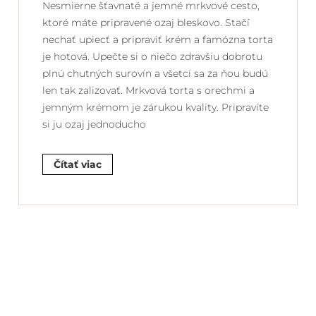
Nesmierne šťavnaté a jemné mrkvové cesto,
ktoré máte pripravené ozaj bleskovo. Stačí
nechať upiecť a pripraviť krém a famózna torta
je hotová. Upečte si o niečo zdravšiu dobrotu
plnú chutných surovín a všetci sa za ňou budú
len tak zalizovať. Mrkvová torta s orechmi a
jemným krémom je zárukou kvality. Pripravíte
si ju ozaj jednoducho
Čítať viac