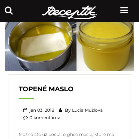
TOPENÉ MASLO
jan 03, 2018
By
Lucia Mužlová
0 komentárov
Možno ste už počuli o ghee masle, ktoré má