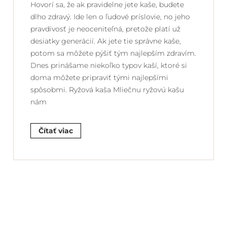
Hovorí sa, že ak pravidelne jete kaše, budete
dlho zdravý. Ide len o ľudové príslovie, no jeho
pravdivosť je neoceniteľná, pretože platí už
desiatky generácií. Ak jete tie správne kaše,
potom sa môžete pýšiť tým najlepším zdravím.
Dnes prinášame niekoľko typov kaší, ktoré si
doma môžete pripraviť tými najlepšími
spôsobmi. Ryžová kaša Mliečnu ryžovú kašu
nám
Čítať viac