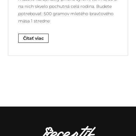
na nich skvelo pochutná celá rodina. Budete
potrebovať: 500 gramov mletého bravčového
mäsa 1 stredne
Čítať viac