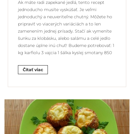
Ak máte radi zapekané jedlá, tento recept
jednoducho musíte vyskúšať. Je veľmi
jednoduchý a neuveriteľne chutný. Môžete ho
pripraviť vo viacerých variáciách a to len
zamenením jednej prísady. Stačí ak vymeníte
šunku za klobásku, alebo salámu a celé jedlo
dostane úplne inú chuť! Budeme potrebovať: 1
kg karfiolu 3 vajcia 1 šálka kyslej smotany 850
Čítať viac