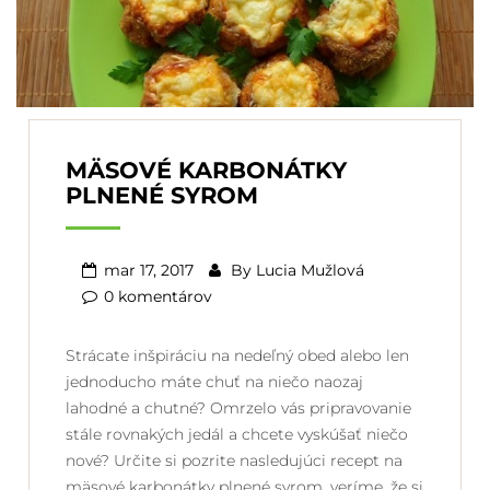
MÄSOVÉ KARBONÁTKY
PLNENÉ SYROM
mar 17, 2017
By
Lucia Mužlová
0 komentárov
Strácate inšpiráciu na nedeľný obed alebo len
jednoducho máte chuť na niečo naozaj
lahodné a chutné? Omrzelo vás pripravovanie
stále rovnakých jedál a chcete vyskúšať niečo
nové? Určite si pozrite nasledujúci recept na
mäsové karbonátky plnené syrom, veríme, že si