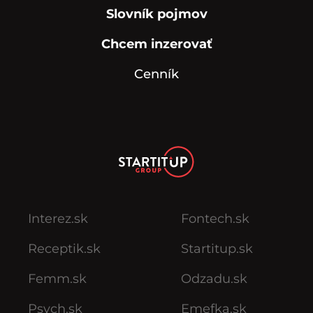
Slovník pojmov
Chcem inzerovať
Cenník
Interez.sk
Fontech.sk
Receptik.sk
Startitup.sk
Femm.sk
Odzadu.sk
Psych.sk
Emefka.sk