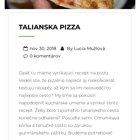
TALIANSKA PIZZA
nov 30, 2018
By
Lucia Mužlová
0 komentárov
Opäť tu máme vynikajúci recept na pizzu.
Vedeli ste, že pizzérie najskôr aj niekoľkokrát
testujú recepty, až kým sa im neosvedčí to
najlepšie cesto? My sme sa pokúsili
napodobniť kuchárske umenie a vznikol tento
recept. Žeby bolo tajomstvo talianskeho cesta
konečne odhalené? Posúďte sami. Chrumkavá
kôrka a tenučké cesto sú zárukou
gurmánskeho zážitku. Budeme potrebovať: