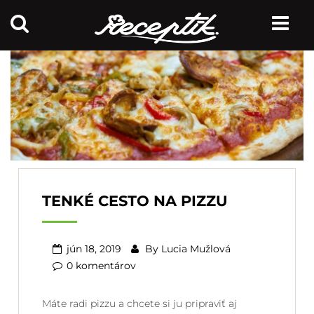
TENKÉ CESTO NA PIZZU
jún 18, 2019
By
Lucia Mužlová
0 komentárov
Máte radi pizzu a chcete si ju pripraviť aj