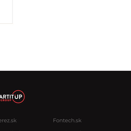
erez.sk
Fontech.sk