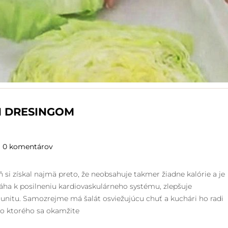
M DRESINGOM
0 komentárov
ň si získal najmä preto, že neobsahuje takmer žiadne kalórie a je
máha k posilneniu kardiovaskulárneho systému, zlepšuje
munitu. Samozrejme má šalát osviežujúcu chuť a kuchári ho radi
 do ktorého sa okamžite