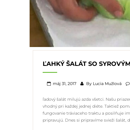
ĽAHKÝ ŠALÁT SO SYROVÝ
máj 31, 2017
By
Lucia Mužlová
ľadový šalát milujú azda všetci. Našu priaze
vhodný pri každej jednej diéte. Taktiež po
fungovanie tráviaceho traktu a posilňuje i
pripravujú. Dnes si pripravíme svieži šalát,