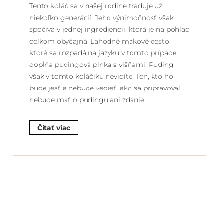
Tento koláč sa v našej rodine traduje už
niekoľko generácií. Jeho výnimočnosť však
spočíva v jednej ingrediencii, ktorá je na pohľad
celkom obyčajná. Lahodné makové cesto,
ktoré sa rozpadá na jazyku v tomto prípade
dopĺňa pudingová plnka s višňami. Puding
však v tomto koláčiku nevidíte. Ten, kto ho
bude jesť a nebude vedieť, ako sa pripravoval,
nebude mať o pudingu ani zdanie.
Čítať viac