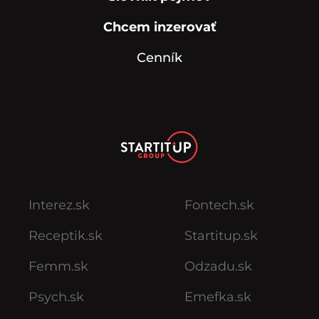
Chcem inzerovať
Cenník
Interez.sk
Fontech.sk
Receptik.sk
Startitup.sk
Femm.sk
Odzadu.sk
Psych.sk
Emefka.sk