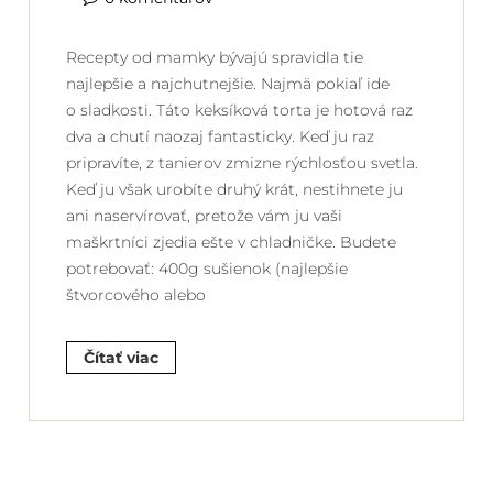
Recepty od mamky bývajú spravidla tie
najlepšie a najchutnejšie. Najmä pokiaľ ide
o sladkosti. Táto keksíková torta je hotová raz
dva a chutí naozaj fantasticky. Keď ju raz
pripravíte, z tanierov zmizne rýchlosťou svetla.
Keď ju však urobíte druhý krát, nestihnete ju
ani naservírovať, pretože vám ju vaši
maškrtníci zjedia ešte v chladničke. Budete
potrebovať: 400g sušienok (najlepšie
štvorcového alebo
Čítať viac