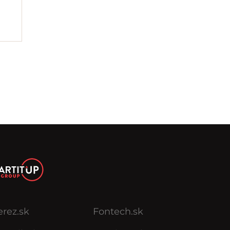
erez.sk
Fontech.sk