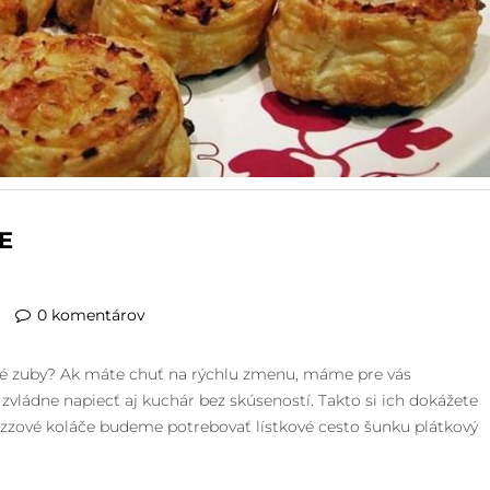
E
0 komentárov
lné zuby? Ak máte chuť na rýchlu zmenu, máme pre vás
zvládne napiecť aj kuchár bez skúseností. Takto si ich dokážete
 pizzové koláče budeme potrebovať lístkové cesto šunku plátkový