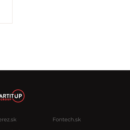
erez.sk
Fontech.sk