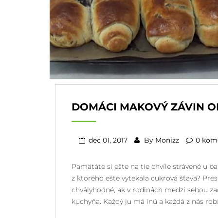
DOMÁCI MAKOVÝ ZÁVIN O
dec 01, 2017
By
Monizz
0 kom
Pamätáte si ešte na tie chvíle strávené u
z ktorého ešte vytekala cukrová šťava? Pr
chvályhodné, ak v rodinách medzi sebou za
kuchyňa. Každý ju má inú a každá z nás ro