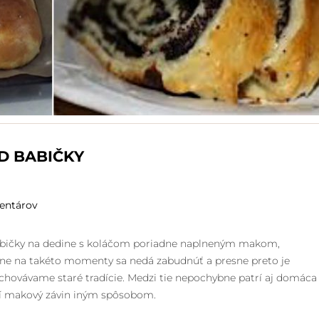
D BABIČKY
entárov
 babičky na dedine s koláčom poriadne naplneným makom,
esne na takéto momenty sa nedá zabudnúť a presne preto je
chovávame staré tradície. Medzi tie nepochybne patrí aj domáca
bí makový závin iným spôsobom.