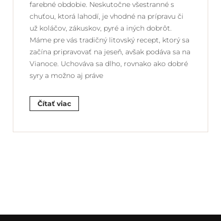
farebné obdobie. Neskutočne všestranné s
chuťou, ktorá lahodí, je vhodné na prípravu či
už koláčov, zákuskov, pyré a iných dobrôt.
Máme pre vás tradičný litovský recept, ktorý sa
začína pripravovať na jeseň, avšak podáva sa na
Vianoce. Uchováva sa dlho, rovnako ako dobré
syry a možno aj práve
Čítať viac