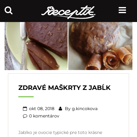
ZDRAVÉ MAŠKRTY Z JABĹK
okt 08, 2018
By
g.kincokova
0 komentárov
Jablko je ovocie typické pre toto krásne