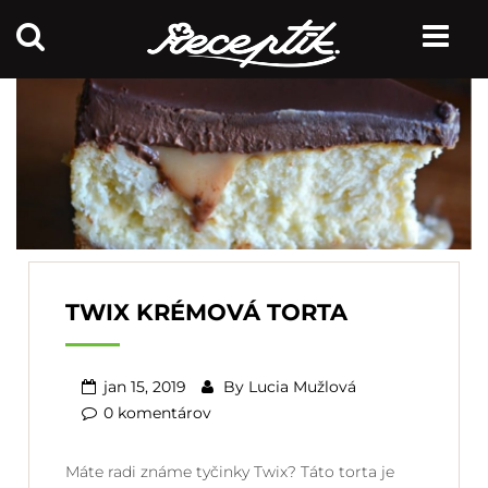
TWIX KRÉMOVÁ TORTA
jan 15, 2019
By
Lucia Mužlová
0 komentárov
Máte radi známe tyčinky Twix? Táto torta je