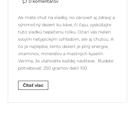
0 komentárov
Ak máte chuť na sladký, no zároveň aj zdravý a
výnimočný dezert ku káve, či čaju, vyskúšajte
túto sladkú nepečenú rolku. Očarí vás nielen
svojím netypickým vzhľadom, ale aj chuťou. A
čo je najlepšie, tento dezert je plný energie,
vitamínov, minerálov a mastných kyselín.
Veríme, že ulahodíte každej návšteve. Budete
potrebovať: 250 gramov datlí 100
Čítať viac