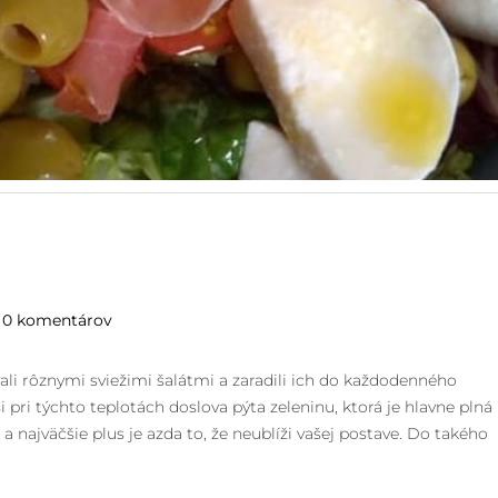
0 komentárov
ovali rôznymi sviežimi šalátmi a zaradili ich do každodenného
i pri týchto teplotách doslova pýta zeleninu, ktorá je hlavne plná
 a najväčšie plus je azda to, že neublíži vašej postave. Do takého