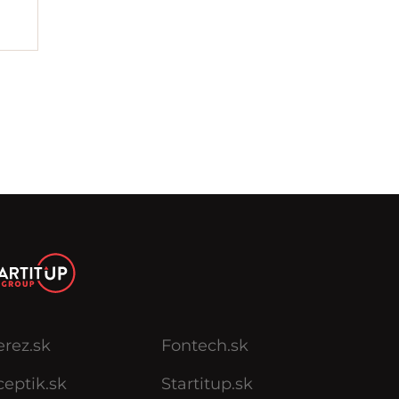
erez.sk
Fontech.sk
eptik.sk
Startitup.sk