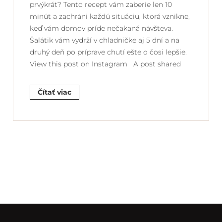
prvýkrát? Tento recept vám zaberie len 10
minút a zachráni každú situáciu, ktorá vznikne,
keď vám domov príde nečakaná návšteva.
Šalátik vám vydrží v chladničke aj 5 dní a na
druhý deň po príprave chutí ešte o čosi lepšie.
View this post on Instagram A post shared
Čítať viac