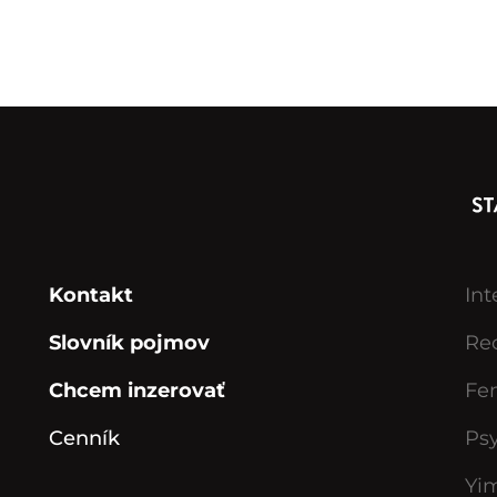
Kontakt
Int
Slovník pojmov
Rec
Chcem inzerovať
Fe
Cenník
Ps
Yi