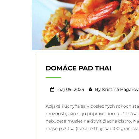
DOMÁCE PAD THAI
máj 09, 2024
By
Kristína Hagarov
Ázijská kuchyňa sa v posledných rokoch sta
možnosti, ako si ju pripraviť doma. Prináš
nebudete musieť navštíviť žiadne bistro. 
mäso pažítka (ideálne thajská) 100 gramov