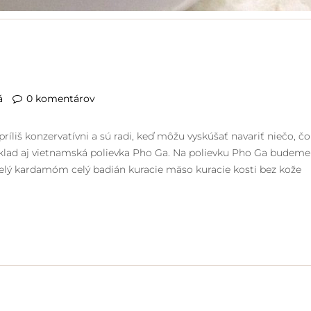
á
0 komentárov
ríliš konzervatívni a sú radi, keď môžu vyskúšať navariť niečo, čo
príklad aj vietnamská polievka Pho Ga. Na polievku Pho Ga budeme
celý kardamóm celý badián kuracie mäso kuracie kosti bez kože