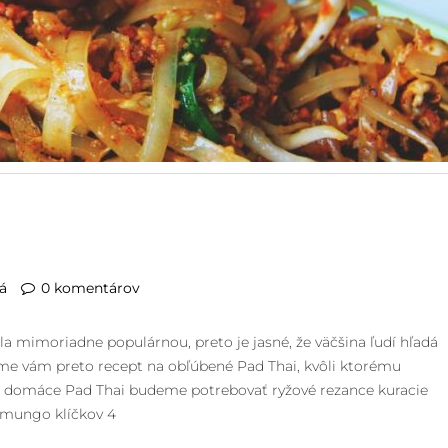
á
0 komentárov
la mimoriadne populárnou, preto je jasné, že väčšina ľudí hľadá
ame vám preto recept na obľúbené Pad Thai, kvôli ktorému
Na domáce Pad Thai budeme potrebovať ryžové rezance kuracie
 mungo klíčkov 4