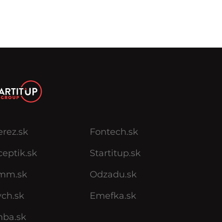
erez.sk
Fontech.sk
eptik.sk
Startitup.sk
mm.sk
Odzadu.sk
ych.sk
Emefka.sk
mba.sk