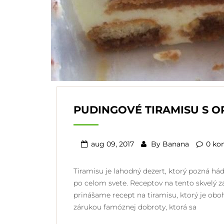
PUDINGOVÉ TIRAMISU S O
aug 09, 2017
By
Banana
0 ko
Tiramisu je lahodný dezert, ktorý pozná há
po celom svete. Receptov na tento skvelý z
prinášame recept na tiramisu, ktorý je ob
zárukou famóznej dobroty, ktorá sa