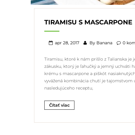
TIRAMISU S MASCARPONE
apr 28, 2017
By
Banana
0 ko
Tiramisu, ktoré k nám prišlo z Talianska j
zákusku, ktorý je ľahučký a jemný uchváti 
krému s mascarpone a piškót nasiaknutých
vyvážená kombinácia chutí je tajomstvom ús
nasledujúceho receptu,
Čítať viac