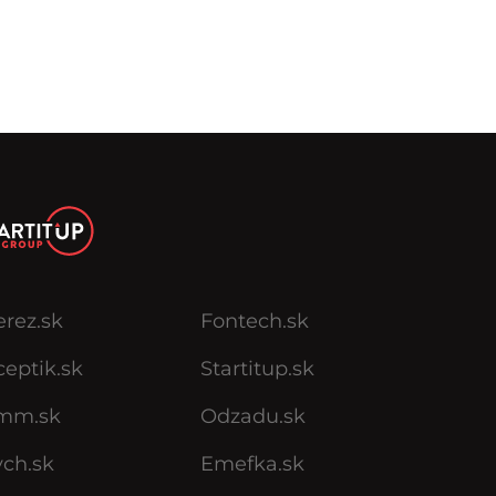
erez.sk
Fontech.sk
eptik.sk
Startitup.sk
mm.sk
Odzadu.sk
ych.sk
Emefka.sk