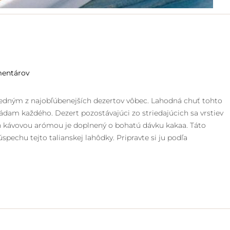
mentárov
e jedným z najobľúbenejších dezertov vôbec. Lahodná chuť tohto
hádam každého. Dezert pozostávajúci zo striedajúcich sa vrstiev
 kávovou arómou je doplnený o bohatú dávku kakaa. Táto
pechu tejto talianskej lahôdky. Pripravte si ju podľa