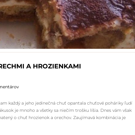
RECHMI A HROZIENKAMI
mentárov
dam každý a jeho jedinečná chuť opantala chuťové poháriky ľudí
ákusok je mnoho a všetky sa niečím trošku líšia. Dnes vám však
ohatený o chuť hrozienok a orechov. Zaujímavá kombinácia je