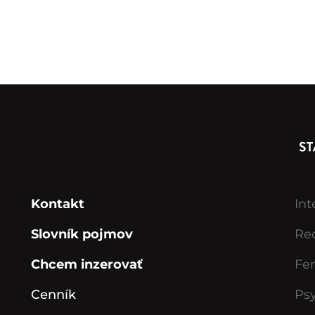
Kontakt
Int
Slovník pojmov
Rec
Chcem inzerovať
Fe
Cenník
Ps