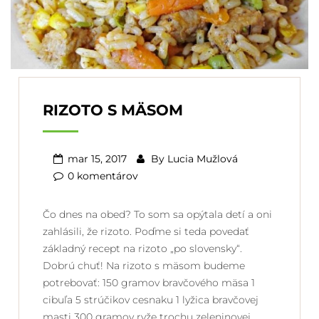
RIZOTO S MÄSOM
mar 15, 2017
By
Lucia Mužlová
0 komentárov
Čo dnes na obed? To som sa opýtala detí a oni
zahlásili, že rizoto. Poďme si teda povedať
základný recept na rizoto „po slovensky“.
Dobrú chuť! Na rizoto s mäsom budeme
potrebovať: 150 gramov bravčového mäsa 1
cibuľa 5 strúčikov cesnaku 1 lyžica bravčovej
masti 300 gramov ryže trochu zeleninovej