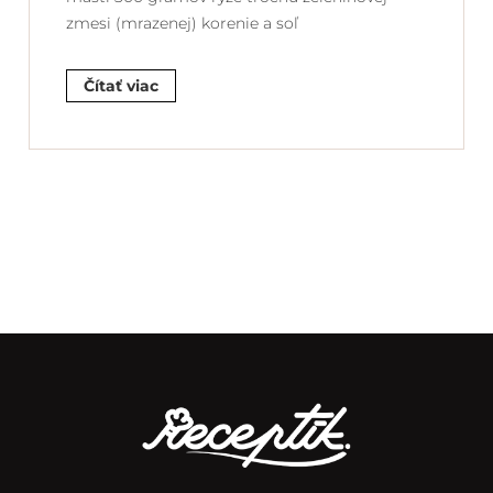
zmesi (mrazenej) korenie a soľ
Čítať viac