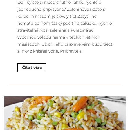
Dali by ste si niečo chutné, ľahké, rýchlo a
jednoducho pripravené? Zeleninové rizoto s
kuracím mäsom je skvelý tip! Zasýti, no
nemáte po ňom ťažký pocit na žalúdku. Rýchlo
stráviteľná ryža, zelenina a kuracina sú
výbornou voľbou najmä v teplých letných
mesiacoch. Už pri jeho príprave vám budú tiecť
slinky z krásnej vône. Pripravte si
Čítať viac