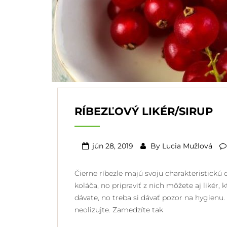
RÍBEZĽOVÝ LIKÉR/SIRUP
jún 28, 2019
By
Lucia Mužlová
Čierne ríbezle majú svoju charakteristickú c
koláča, no pripraviť z nich môžete aj likér, 
dávate, no treba si dávať pozor na hygienu.
neolizujte. Zamedzíte tak