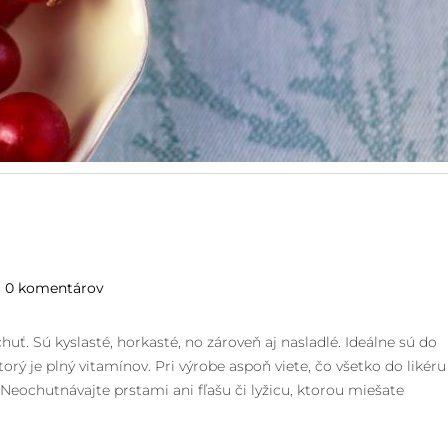
0 komentárov
huť. Sú kyslasté, horkasté, no zároveň aj nasladlé. Ideálne sú do
ktorý je plný vitamínov. Pri výrobe aspoň viete, čo všetko do likéru
 Neochutnávajte prstami ani fľašu či lyžicu, ktorou miešate