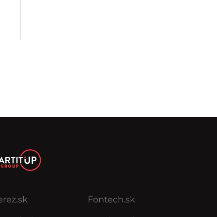
erez.sk
Fontech.sk