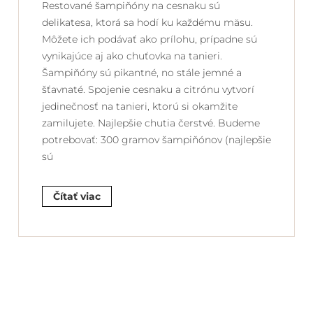
Restované šampiňóny na cesnaku sú
delikatesa, ktorá sa hodí ku každému mäsu.
Môžete ich podávať ako prílohu, prípadne sú
vynikajúce aj ako chuťovka na tanieri.
Šampiňóny sú pikantné, no stále jemné a
šťavnaté. Spojenie cesnaku a citrónu vytvorí
jedinečnosť na tanieri, ktorú si okamžite
zamilujete. Najlepšie chutia čerstvé. Budeme
potrebovať: 300 gramov šampiňónov (najlepšie
sú
Čítať viac