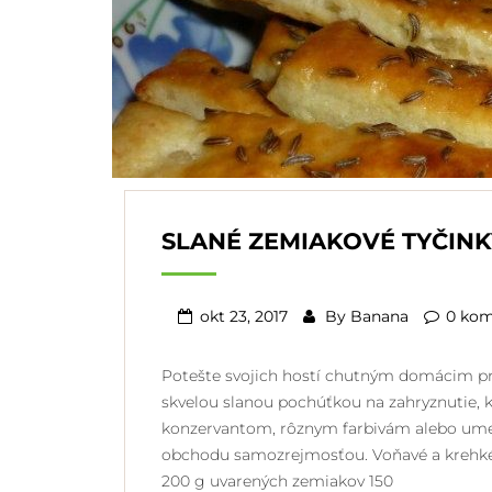
SLANÉ ZEMIAKOVÉ TYČINK
okt 23, 2017
By
Banana
0 kom
Potešte svojich hostí chutným domácim pr
skvelou slanou pochúťkou na zahryznutie, kt
konzervantom, rôznym farbivám alebo ume
obchodu samozrejmosťou. Voňavé a krehké,
200 g uvarených zemiakov 150