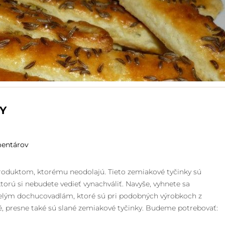
Y
entárov
oduktom, ktorému neodolajú. Tieto zemiakové tyčinky sú
orú si nebudete vedieť vynachváliť. Navyše, vyhnete sa
lým dochucovadlám, ktoré sú pri podobných výrobkoch z
 presne také sú slané zemiakové tyčinky. Budeme potrebovať: