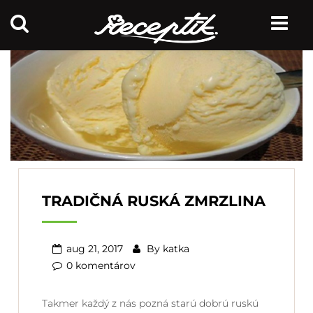
TRADIČNÁ RUSKÁ ZMRZLINA
aug 21, 2017
By
katka
0 komentárov
Takmer každý z nás pozná starú dobrú ruskú