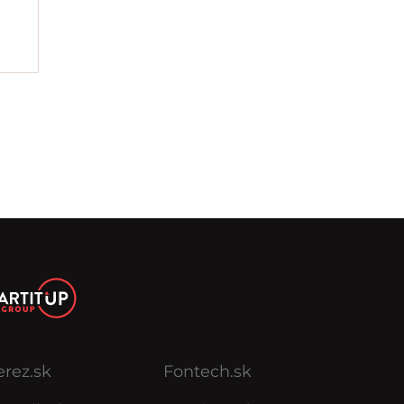
erez.sk
Fontech.sk