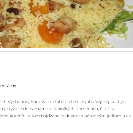
entárov
ch Východnej Európy a obľube sa teší i v juhoázijskej kuchyni.
u je ryža je dnes známe v niekoľkých obmenách, či už so
lebo korenín. V Azerbajdžane je dokonca národným jedlom a ak