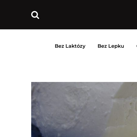
Bez Laktózy
Bez Lepku