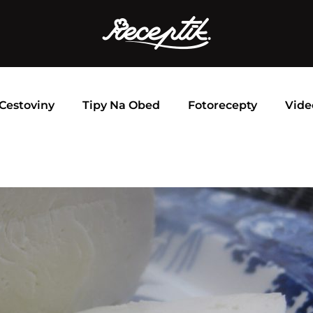
Cestoviny
Tipy Na Obed
Fotorecepty
Vide