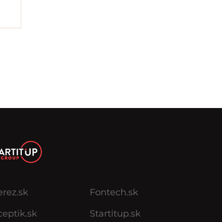
erez.sk
Fontech.sk
eptik.sk
Startitup.sk