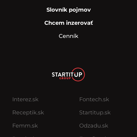
Slovník pojmov
Chcem inzerovať
Cenník
Interez.sk
Fontech.sk
Receptik.sk
Startitup.sk
Femm.sk
Odzadu.sk