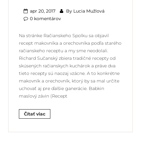
apr 20, 2017
By
Lucia Mužlová
0 komentárov
Na stránke Račianskeho Spolku sa objavil
recept makovníka a orechovníka podľa starého
račianskeho receptu a my sme neodolali.
Richard Sučanský zbiera tradičné recepty od
skúsených račianskych kuchárok a práve dva
tieto recepty sú naozaj vzácne. A to konkrétne
makovník a orechovník, ktorý by sa mal určite
uchovať aj pre ďalšie ganerácie. Babkin
maslový závin (Recept
Čítať viac