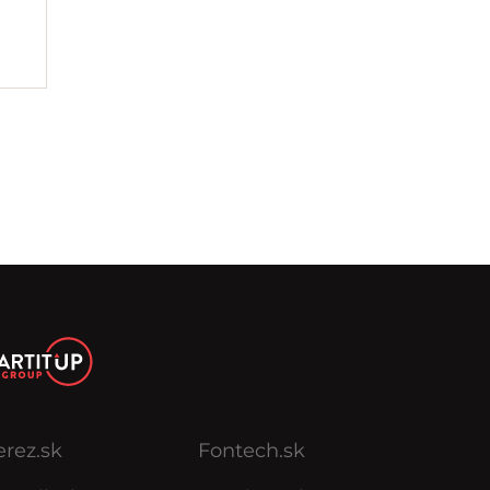
erez.sk
Fontech.sk