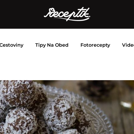
Cestoviny
Tipy Na Obed
Fotorecepty
Vide