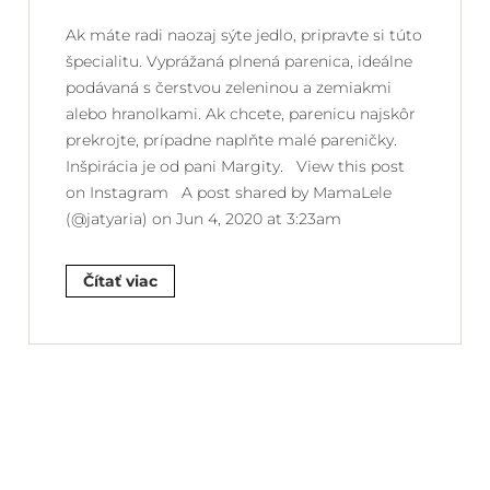
Ak máte radi naozaj sýte jedlo, pripravte si túto
špecialitu. Vyprážaná plnená parenica, ideálne
podávaná s čerstvou zeleninou a zemiakmi
alebo hranolkami. Ak chcete, parenicu najskôr
prekrojte, prípadne naplňte malé pareničky.
Inšpirácia je od pani Margity. View this post
on Instagram A post shared by MamaLele
(@jatyaria) on Jun 4, 2020 at 3:23am
Čítať viac