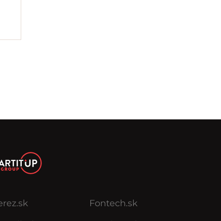
erez.sk
Fontech.sk