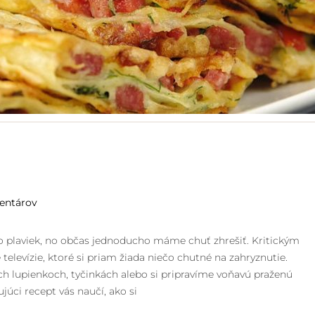
entárov
do plaviek, no občas jednoducho máme chuť zhrešiť. Kritickým
levízie, ktoré si priam žiada niečo chutné na zahryznutie.
 lupienkoch, tyčinkách alebo si pripravíme voňavú praženú
ujúci recept vás naučí, ako si