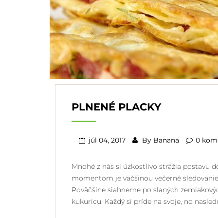
PLNENÉ PLACKY
júl 04, 2017
By
Banana
0 kom
Mnohé z nás si úzkostlivo strážia postavu 
momentom je väčšinou večerné sledovanie te
Poväčšine siahneme po slaných zemiakových
kukuricu. Každý si príde na svoje, no nasled