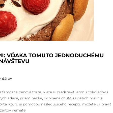
MI: VĎAKA TOMUTO JEDNODUCHÉMU
 NÁVŠTEVU
ntárov
 je famózna penová torta. Viete si predstaviť jemnú čokoládovú
vychladená, priam hebká, doplnená chuťou sviežich malín a
torta, ktorú si pomocou nasledujúceho receptu môžete pripraviť
dezertov nemáte