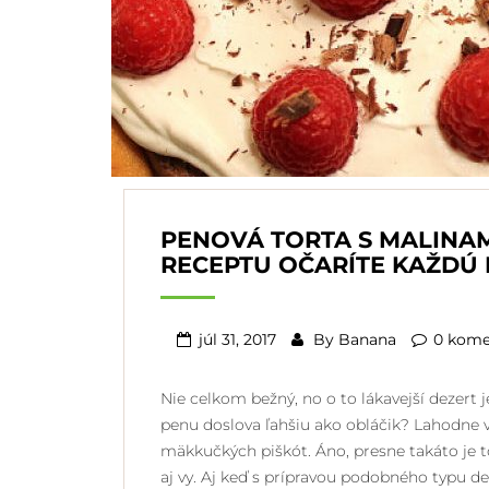
PENOVÁ TORTA S MALINA
RECEPTU OČARÍTE KAŽDÚ
júl 31, 2017
By
Banana
0 kome
Nie celkom bežný, no o to lákavejší dezert
penu doslova ľahšiu ako obláčik? Lahodne 
mäkkučkých piškót. Áno, presne takáto je 
aj vy. Aj keď s prípravou podobného typu 