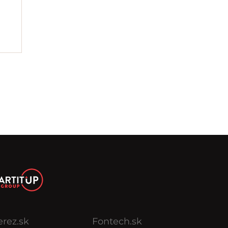
erez.sk
Fontech.sk