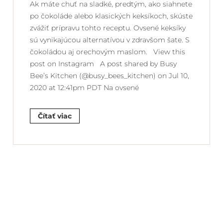
Ak máte chuť na sladké, predtým, ako siahnete
po čokoláde alebo klasických keksíkoch, skúste
zvážiť prípravu tohto receptu. Ovsené keksíky
sú vynikajúcou alternatívou v zdravšom šate. S
čokoládou aj orechovým maslom. View this
post on Instagram A post shared by Busy
Bee’s Kitchen (@busy_bees_kitchen) on Jul 10,
2020 at 12:41pm PDT Na ovsené
Čítať viac