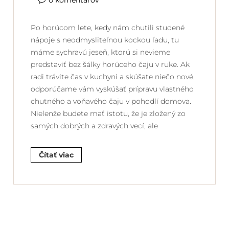
0 komentárov
Po horúcom lete, kedy nám chutili studené
nápoje s neodmysliteľnou kockou ľadu, tu
máme sychravú jeseň, ktorú si nevieme
predstaviť bez šálky horúceho čaju v ruke. Ak
radi trávite čas v kuchyni a skúšate niečo nové,
odporúčame vám vyskúšať prípravu vlastného
chutného a voňavého čaju v pohodlí domova.
Nielenže budete mať istotu, že je zložený zo
samých dobrých a zdravých vecí, ale
Čítať viac