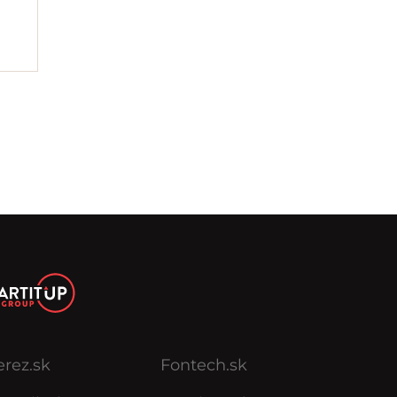
erez.sk
Fontech.sk