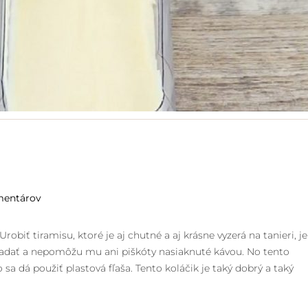
mentárov
biť tiramisu, ktoré je aj chutné a aj krásne vyzerá na tanieri, je
dať a nepomôžu mu ani piškóty nasiaknuté kávou. No tento
 sa dá použiť plastová fľaša. Tento koláčik je taký dobrý a taký