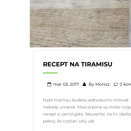
RECEPT NA TIRAMISU
mar 03, 2017
By
Monizz
0 ko
Naše tiramisu budete jednoducho milovať. Uro
niekedy umenie. Mascarpone sa môže rozpa
recept si zamilujete. Neuveríte, na čo všetko
pekný, že rozžiari celý váš