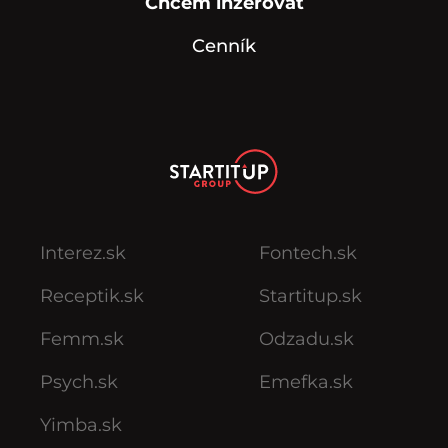
Chcem inzerovať
Cenník
Interez.sk
Fontech.sk
Receptik.sk
Startitup.sk
Femm.sk
Odzadu.sk
Psych.sk
Emefka.sk
Yimba.sk