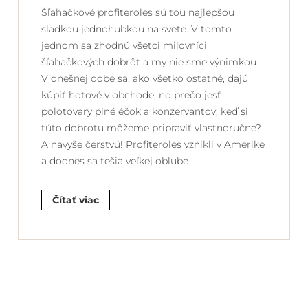
Šľahačkové profiteroles sú tou najlepšou
sladkou jednohubkou na svete. V tomto
jednom sa zhodnú všetci milovníci
šľahačkových dobrôt a my nie sme výnimkou.
V dnešnej dobe sa, ako všetko ostatné, dajú
kúpiť hotové v obchode, no prečo jesť
polotovary plné éčok a konzervantov, keď si
túto dobrotu môžeme pripraviť vlastnoručne?
A navyše čerstvú! Profiteroles vznikli v Amerike
a dodnes sa tešia veľkej obľube
Čítať viac