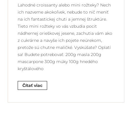
Lahodné croissanty alebo mini rožteky? Nech
ich nazveme akokoľvek, nebude to nič meniť
na ich fantastickej chuti a jemnej štruktúre.
Tieto mini rožteky vo vás vzbudia pocit
nádhernej orieškovej jesene, zachutia vám ako
z cukrárne a navyše ich pojete neúrekom,
pretože sú chutne maličké. Vyskúšate? Oplatí
sa! Budete potrebovať: 200g masla 200g
mascarpone 300g múky 100g hnedého
kryštálového
Čítať viac