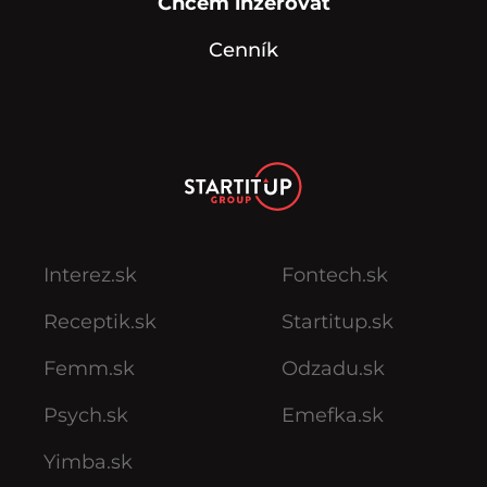
Chcem inzerovať
Cenník
Interez.sk
Fontech.sk
Receptik.sk
Startitup.sk
Femm.sk
Odzadu.sk
Psych.sk
Emefka.sk
Yimba.sk