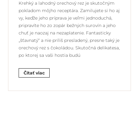
Krehký a lahodný orechový rez je skutočným
pokladom môjho receptára. Zamilujete si ho aj
vy, keďže jeho príprava je veľmi jednoduchá,
pripravíte ho zo zopár bežných surovín a jeho
chuť je naozaj na nezaplatenie. Fantasticky
„šťavnatý“ a nie príliš presladený, presne taký je
orechový rez s čokoládou. Skutočná delikatesa,
po ktorej sa vaši hostia budú
Čítať viac