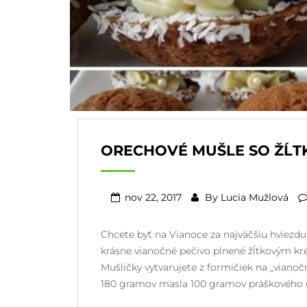
ORECHOVÉ MUŠLE SO ŽĹ
nov 22, 2017
By
Lucia Mužlová
Chcete byť na Vianoce za najväčšiu hviezd
krásne vianočné pečivo plnené žĺtkovým k
Mušličky vytvarujete z formičiek na „vianoč
180 gramov masla 100 gramov práškového 