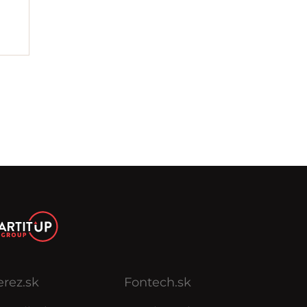
erez.sk
Fontech.sk