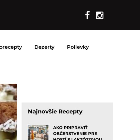
orecepty
Dezerty
Polievky
Najnovšie Recepty
AKO PRIPRAVIŤ
OBČERSTVENIE PRE
HOSTÍ S LAKTÓZOVOU