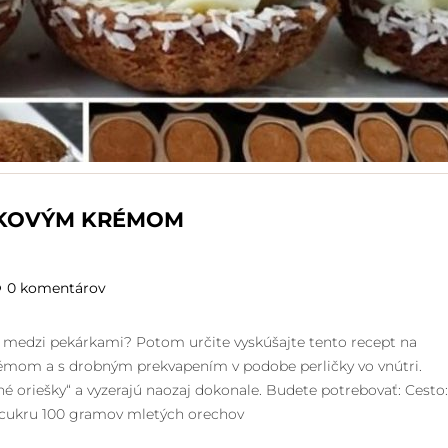
TKOVÝM KRÉMOM
0 komentárov
u medzi pekárkami? Potom určite vyskúšajte tento recept na
rémom a s drobným prekvapením v podobe perličky vo vnútri.
né oriešky“ a vyzerajú naozaj dokonale. Budete potrebovať: Cesto:
cukru 100 gramov mletých orechov