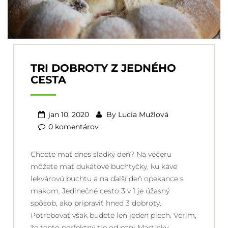
TRI DOBROTY Z JEDNÉHO
CESTA
jan 10, 2020
By
Lucia Mužlová
0 komentárov
Chcete mať dnes sladký deň? Na večeru
môžete mať dukátové buchtyčky, ku káve
lekvárovú buchtu a na ďalší deň opekance s
makom. Jedinečné cesto 3 v 1 je úžasný
spôsob, ako pripraviť hneď 3 dobroty.
Potrebovať však budete len jeden plech. Verím,
že tento perfektný tip od pani Martinky