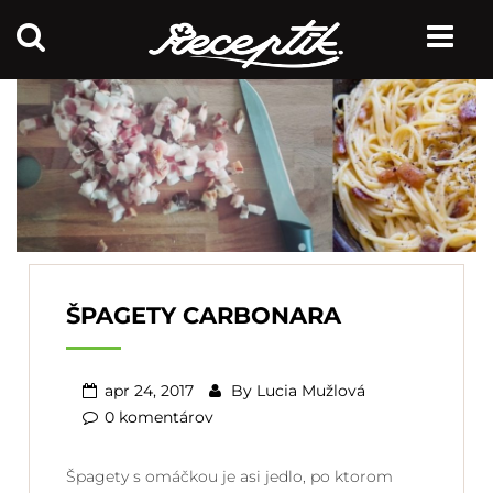
ŠPAGETY CARBONARA
apr 24, 2017
By
Lucia Mužlová
0 komentárov
Špagety s omáčkou je asi jedlo, po ktorom