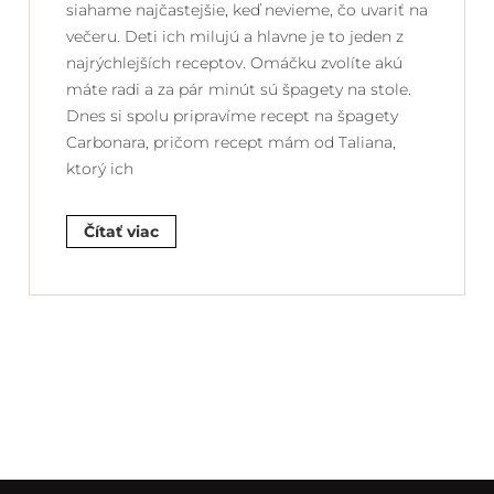
siahame najčastejšie, keď nevieme, čo uvariť na
večeru. Deti ich milujú a hlavne je to jeden z
najrýchlejších receptov. Omáčku zvolíte akú
máte radi a za pár minút sú špagety na stole.
Dnes si spolu pripravíme recept na špagety
Carbonara, pričom recept mám od Taliana,
ktorý ich
Čítať viac