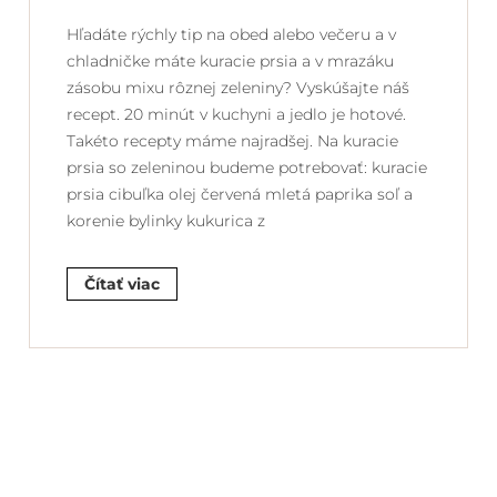
Hľadáte rýchly tip na obed alebo večeru a v
chladničke máte kuracie prsia a v mrazáku
zásobu mixu rôznej zeleniny? Vyskúšajte náš
recept. 20 minút v kuchyni a jedlo je hotové.
Takéto recepty máme najradšej. Na kuracie
prsia so zeleninou budeme potrebovať: kuracie
prsia cibuľka olej červená mletá paprika soľ a
korenie bylinky kukurica z
Čítať viac