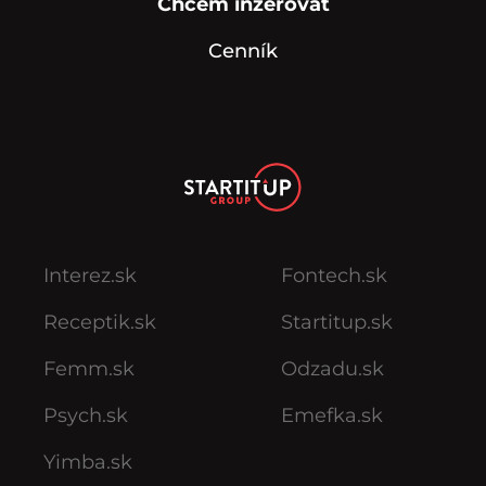
Chcem inzerovať
Cenník
Interez.sk
Fontech.sk
Receptik.sk
Startitup.sk
Femm.sk
Odzadu.sk
Psych.sk
Emefka.sk
Yimba.sk