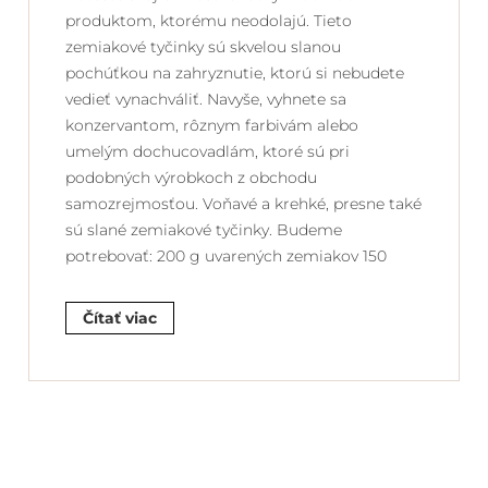
produktom, ktorému neodolajú. Tieto
zemiakové tyčinky sú skvelou slanou
pochúťkou na zahryznutie, ktorú si nebudete
vedieť vynachváliť. Navyše, vyhnete sa
konzervantom, rôznym farbivám alebo
umelým dochucovadlám, ktoré sú pri
podobných výrobkoch z obchodu
samozrejmosťou. Voňavé a krehké, presne také
sú slané zemiakové tyčinky. Budeme
potrebovať: 200 g uvarených zemiakov 150
Čítať viac