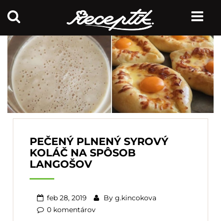
PEČENÝ PLNENÝ SYROVÝ
KOLÁČ NA SPÔSOB
LANGOŠOV
feb 28, 2019
By
g.kincokova
0 komentárov