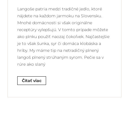
Langoše patria medzi tradičné jedlo, ktoré
nájdete na každom jarmoku na Slovensku.
Mnohé domácnosti si však originálne
receptúry vylepšujú. V tomto prípade môžete
ako plnku použiť naozaj čokoľvek. Najčastejšie
je to však šunka, syr či domáca klobáska a
hríby. My máme tip na netradičný plnený
langoš plnený strúhaným syrom. Pečie sa v
rúre ako slaný
Čítať viac