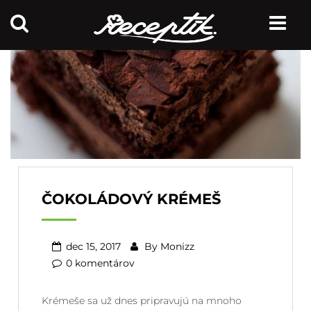
ČOKOLÁDOVÝ KRÉMEŠ
dec 15, 2017
By
Monizz
0 komentárov
Krémeše sa už dnes pripravujú na mnoho